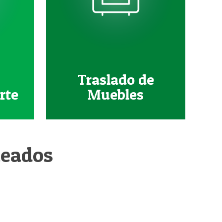
Traslado de
rte
Muebles
leados